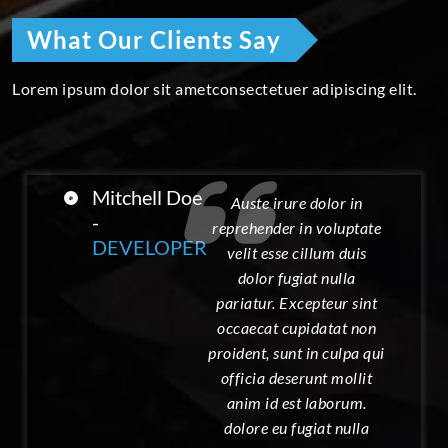
What Our Clients Say
Lorem ipsum dolor sit ametconsectetuer adipiscing elit.
Mitchell Doe
Auste irure dolor in
-
reprehender in voluptate
DEVELOPER
velit esse cillum duis
dolor fugiat nulla
pariatur. Excepteur sint
occaecat cupidatat non
proident, sunt in culpa qui
officia deserunt mollit
anim id est laborum.
dolore eu fugiat nulla